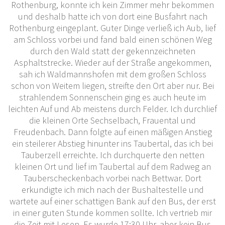
Rothenburg, konnte ich kein Zimmer mehr bekommen
und deshalb hatte ich von dort eine Busfahrt nach
Rothenburg eingeplant. Guter Dinge verließ ich Aub, lief
am Schloss vorbei und fand bald einen schönen Weg
durch den Wald statt der gekennzeichneten
Asphaltstrecke. Wieder auf der Straße angekommen,
sah ich Waldmannshofen mit dem großen Schloss
schon von Weitem liegen, streifte den Ort aber nur. Bei
strahlendem Sonnenschein ging es auch heute im
leichten Auf und Ab meistens durch Felder. Ich durchlief
die kleinen Orte Sechselbach, Frauental und
Freudenbach. Dann folgte auf einen mäßigen Anstieg
ein steilerer Abstieg hinunter ins Taubertal, das ich bei
Tauberzell erreichte. Ich durchquerte den netten
kleinen Ort und lief im Taubertal auf dem Radweg an
Tauberscheckenbach vorbei nach Bettwar. Dort
erkundigte ich mich nach der Bushaltestelle und
wartete auf einer schattigen Bank auf den Bus, der erst
in einer guten Stunde kommen sollte. Ich vertrieb mir
die Zeit mit Lesen. Es wurde 17:30 Uhr, aber kein Bus