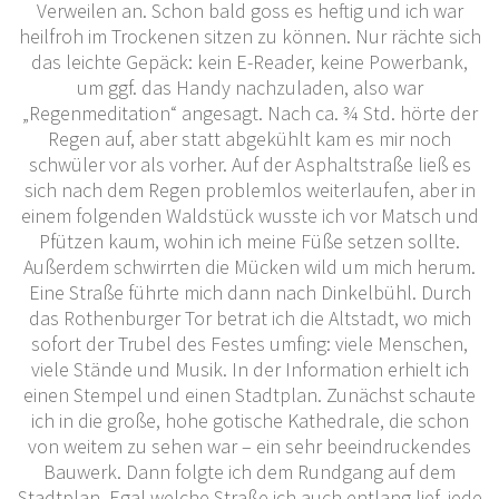
Verweilen an. Schon bald goss es heftig und ich war
heilfroh im Trockenen sitzen zu können. Nur rächte sich
das leichte Gepäck: kein E-Reader, keine Powerbank,
um ggf. das Handy nachzuladen, also war
„Regenmeditation“ angesagt. Nach ca. ¾ Std. hörte der
Regen auf, aber statt abgekühlt kam es mir noch
schwüler vor als vorher. Auf der Asphaltstraße ließ es
sich nach dem Regen problemlos weiterlaufen, aber in
einem folgenden Waldstück wusste ich vor Matsch und
Pfützen kaum, wohin ich meine Füße setzen sollte.
Außerdem schwirrten die Mücken wild um mich herum.
Eine Straße führte mich dann nach Dinkelbühl. Durch
das Rothenburger Tor betrat ich die Altstadt, wo mich
sofort der Trubel des Festes umfing: viele Menschen,
viele Stände und Musik. In der Information erhielt ich
einen Stempel und einen Stadtplan. Zunächst schaute
ich in die große, hohe gotische Kathedrale, die schon
von weitem zu sehen war – ein sehr beeindruckendes
Bauwerk. Dann folgte ich dem Rundgang auf dem
Stadtplan. Egal welche Straße ich auch entlang lief, jede