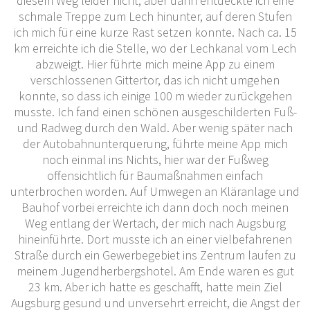
diesem Weg leider nicht, aber dann entdeckte ich eine
schmale Treppe zum Lech hinunter, auf deren Stufen
ich mich für eine kurze Rast setzen konnte. Nach ca. 15
km erreichte ich die Stelle, wo der Lechkanal vom Lech
abzweigt. Hier führte mich meine App zu einem
verschlossenen Gittertor, das ich nicht umgehen
konnte, so dass ich einige 100 m wieder zurückgehen
musste. Ich fand einen schönen ausgeschilderten Fuß-
und Radweg durch den Wald. Aber wenig später nach
der Autobahnunterquerung, führte meine App mich
noch einmal ins Nichts, hier war der Fußweg
offensichtlich für Baumaßnahmen einfach
unterbrochen worden. Auf Umwegen an Kläranlage und
Bauhof vorbei erreichte ich dann doch noch meinen
Weg entlang der Wertach, der mich nach Augsburg
hineinführte. Dort musste ich an einer vielbefahrenen
Straße durch ein Gewerbegebiet ins Zentrum laufen zu
meinem Jugendherbergshotel. Am Ende waren es gut
23 km. Aber ich hatte es geschafft, hatte mein Ziel
Augsburg gesund und unversehrt erreicht, die Angst der