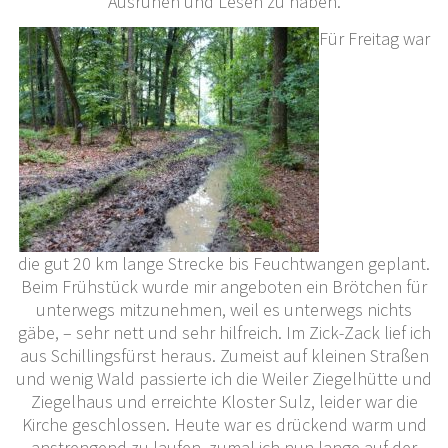
Ausruhen und Lesen zu haben.
Für Freitag war
die gut 20 km lange Strecke bis Feuchtwangen geplant.
Beim Frühstück wurde mir angeboten ein Brötchen für
unterwegs mitzunehmen, weil es unterwegs nichts
gäbe, – sehr nett und sehr hilfreich. Im Zick-Zack lief ich
aus Schillingsfürst heraus. Zumeist auf kleinen Straßen
und wenig Wald passierte ich die Weiler Ziegelhütte und
Ziegelhaus und erreichte Kloster Sulz, leider war die
Kirche geschlossen. Heute war es drückend warm und
anstrengend zu laufen, zumal ich nun lange auf der