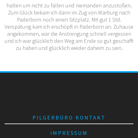
halten um nicht zu fallen und niemanden anzustoßen.
Zum Glück bekam ich dann im Zug von Warburg nach
Paderborn noch einen Sitzplatz. Mit gut 1 Std.
Verspätung kam ich erschöpft in Paderborn an. Zuhause
angekommen, war die Anstrengung schnell vergessen
und ich war glücklich den Weg am Ende so gut geschafft
zu haben und glücklich wieder daheim zu sein.
PILGERBÜRO KONTAKT
IMPRESSUM