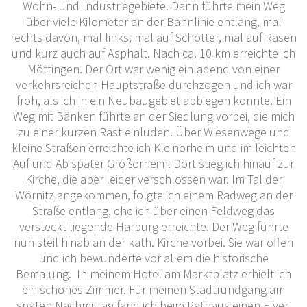
Wohn- und Industriegebiete. Dann führte mein Weg
über viele Kilometer an der Bahnlinie entlang, mal
rechts davon, mal links, mal auf Schotter, mal auf Rasen
und kurz auch auf Asphalt. Nach ca. 10 km erreichte ich
Möttingen. Der Ort war wenig einladend von einer
verkehrsreichen Hauptstraße durchzogen und ich war
froh, als ich in ein Neubaugebiet abbiegen konnte. Ein
Weg mit Bänken führte an der Siedlung vorbei, die mich
zu einer kurzen Rast
einluden. Über Wiesenwege und
kleine Straßen erreichte ich Kleinorheim und im leichten
Auf und Ab später Großorheim. Dort stieg ich hinauf zur
Kirche, die aber leider verschlossen war. Im Tal der
Wörnitz angekommen, folgte ich einem Radweg an der
Straße entlang, ehe ich über einen Feldweg das
versteckt liegende Harburg erreichte. Der Weg führte
nun steil hinab an der kath. Kirche vorbei. Sie war offen
und ich bewunderte vor allem die historische
Bemalung. In meinem Hotel am Marktplatz erhielt ich
ein schönes Zimmer. Für meinen Stadtrundgang am
späten Nachmittag fand ich beim Rathaus einen Flyer,