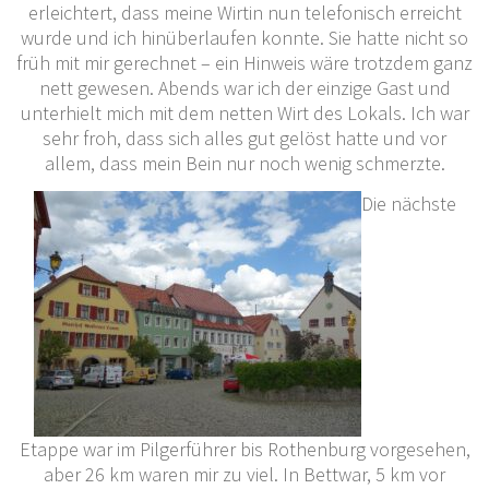
erleichtert, dass meine Wirtin nun telefonisch erreicht
wurde und ich hinüberlaufen konnte. Sie hatte nicht so
früh mit mir gerechnet – ein Hinweis wäre trotzdem ganz
nett gewesen. Abends war ich der einzige Gast und
unterhielt mich mit dem netten Wirt des Lokals. Ich war
sehr froh, dass sich alles gut gelöst hatte und vor
allem, dass mein Bein nur noch wenig schmerzte.
Die nächste
Etappe war im Pilgerführer bis Rothenburg vorgesehen,
aber 26 km waren mir zu viel. In Bettwar, 5 km vor