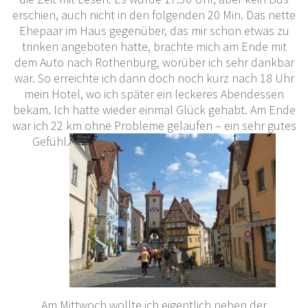
erschien, auch nicht in den folgenden 20 Min. Das nette
Ehepaar im Haus gegenüber, das mir schon etwas zu
trinken angeboten hatte, brachte mich am Ende mit
dem Auto nach Rothenburg, worüber ich sehr dankbar
war. So erreichte ich dann doch noch kurz nach 18 Uhr
mein Hotel, wo ich später ein leckeres Abendessen
bekam. Ich hatte wieder einmal Glück gehabt. Am Ende
war ich 22 km ohne Probleme gelaufen – ein sehr gutes
Gefühl.
Am Mittwoch wollte ich eigentlich neben der