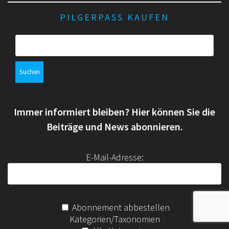
PILGERPASS KAUFEN
S
u
c
h
e
n
Immer informiert bleiben? Hier können Sie die
n
a
Beiträge und News abonnieren.
c
h
E-Mail-Adresse:
:
Abonnement abbestellen
Kategorien/Taxonomien