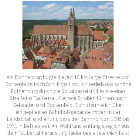
Am Donnerstag folgte die gut 16 km lange Strecke von
Rothenburg nach Schillingsfürst. Ich verließ
das schöne
Rothenburg durch die Spitalbastei und folgte einer
Straße ins Taubertal. Kleinere Straßen führten nach
Gebsattel und Bockenfeld. Dort staunte ich über
ein
gepflegtes Bahnhofsgebäude mitten in der
Landschaft und erfuhr, dass der Bahnhof von 1905 bis
1971 in Betrieb war. Am Waldrand entlang stieg ich aus
dem Taubertal heraus und leider begleitete mich bald