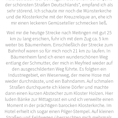
der schönsten Straßen Deutschlands“, empfand ich als
sehr störend. Ich schaute mir noch die Münsterkirche
und die Klosterkirche mit der Kreuzreliquie an, ehe ich
mir einen leckeren Gemüseteller schmecken ließ.
Weil mir die heutige Strecke nach Meitingen mit gut 25
km zu lang erschien, fuhr ich mit dem Zug ca. 5 km
weiter bis Bäumenheim. Einschließlich der Strecke zum
Bahnhof waren so für mich noch 21 km zu laufen. In
Bäumenheim fand ich einen wunderschönen Weg
entlang der
Schmutter, der mich in Meyfried wieder auf
den ausgeschilderten Weg führte. Es folgten ein
Industriegebiet, ein Wiesenweg, der meine Hose mal
wieder durchnässte, und ein Bahndamm. Auf schmalen
Straßen durchquerte ich kleine Dörfer und machte
dann einen kurzen Abstecher zum Kloster Holzen. Hier
luden Bänke zur Mittagsrast ein und ich verweilte einen
Moment in der prächtigen barocken Klosterkirche. Im
Hotel erhielt ich sogar einen Pilger-Stempel. Auf kleinen
Straßen und Feldwegen überraschten mich mehrmals