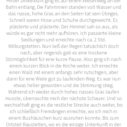
Hinter Dinkelbühl ging es auf einem Wiesenweg an der
Bahn entlang. Die Fahrrinnen standen voll Wasser und
das nasse, hohe Gras an den Seiten tat sein Übriges.
Schnell waren Hose und Schuhe durchgeweicht. Es
plästerte und plästerte. Der Himmel sah so aus, als
würde es gar nicht mehr aufhören. Ich passierte kleine
Siedlungen und erreichte nach ca. 2 Std.
Wilburgstetten. Nun ließ der Regen tatsächlich doch
nach, aber nirgends gab es eine trockene
Sitzmöglichkeit für eine kurze Pause. Also ging ich nach
einem kurzen Blick in die Kirche weiter. Ich erreichte
einen Wald mit einem anfangs sehr rutschigen, aber
dann für eine Weile gut zu laufenden Weg. Es war nun
etwas heller geworden und die Stimmung stieg.
Während ich wieder durch hohes nasses Gras laufen
musste, überraschte mich der nächste Schauer. Und so
wechselhaft ging es die restliche Strecke auch weiter, bis
ich schließlich Fremdingen erreichte, wo ich mich in
einem Bushäuschen kurz ausruhen konnte. Bis zum
Ortsteil Raustetten, wo es die einzige Unterkunft in der