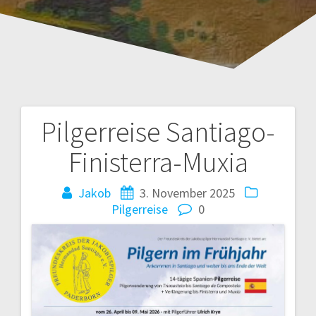
Pilgerreise Santiago-
B
Finisterra-Muxia
e
Jakob
3. November 2025
i
Pilgerreise
0
t
r
a