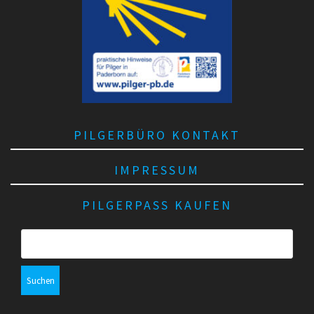
PILGERBÜRO KONTAKT
IMPRESSUM
PILGERPASS KAUFEN
S
u
c
h
e