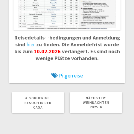
n
Reisedetails- -bedingungen und Anmeldung
sind
hier
zu finden. Die Anmeldefrist wurde
bis zum
10.02.2026
verlängert. Es sind noch
wenige Plätze vorhanden.
Pilgerreise
VORHERIGE:
V
NÄCHSTER:
N
O
WEIHNACHTEN
Ä
BESUCH IN DER
R
2025
C
CASA
H
H
E
S
R
T
I
E
G
R
E
B