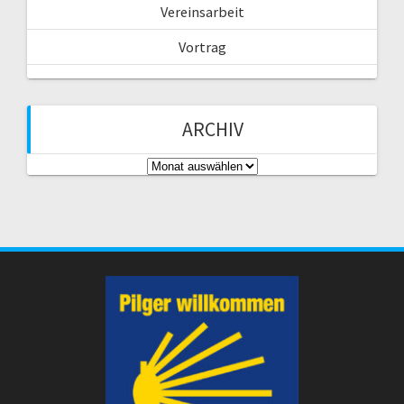
Vereinsarbeit
Vortrag
ARCHIV
A
r
c
h
i
v