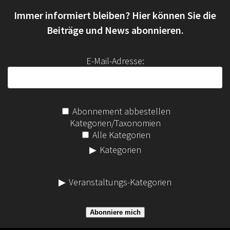
n
Immer informiert bleiben? Hier können Sie die
n
a
Beiträge und News abonnieren.
c
h
E-Mail-Adresse:
:
Abonnement abbestellen
Kategorien/Taxonomien
Alle Kategorien
Kategorien
Veranstaltungs-Kategorien
Abonniere mich