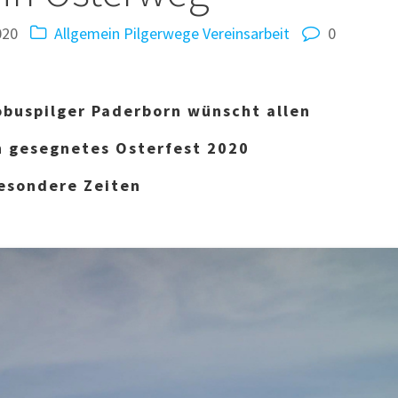
020
Allgemein
Pilgerwege
Vereinsarbeit
0
obuspilger Paderborn wünscht allen
in gesegnetes Osterfest 2020
esondere Zeiten