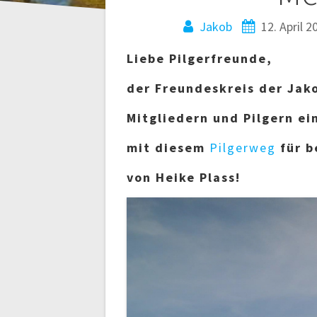
e
Jakob
12. April 2
i
Liebe Pilgerfreunde,
der Freundeskreis der Jak
t
Mitgliedern und Pilgern e
r
mit diesem
Pilgerweg
für b
a
von Heike Plass!
g
s
n