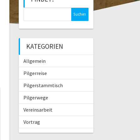
S
u
c
h
e
KATEGORIEN
n
n
Allgemein
a
c
Pilgerreise
h
:
Pilgerstammtisch
Pilgerwege
Vereinsarbeit
Vortrag