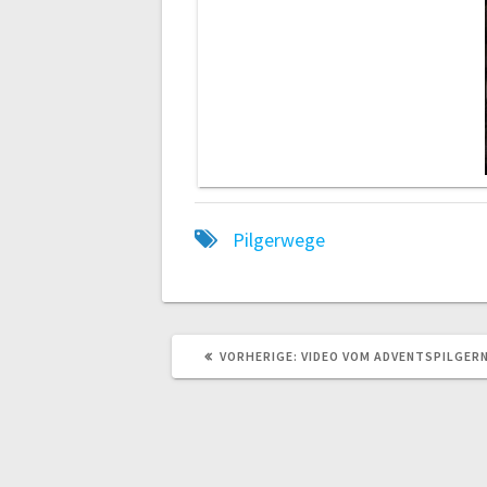
Pilgerwege
VORHERIGE:
V
VIDEO VOM ADVENTSPILGERN
O
R
H
E
R
I
G
E