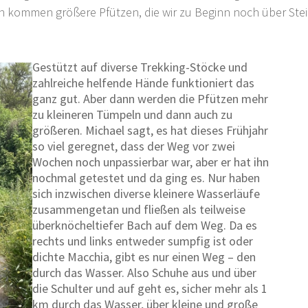
 kommen größere Pfützen, die wir zu Beginn noch über Ste
Gestützt auf diverse Trekking-Stöcke und
zahlreiche helfende Hände funktioniert das
ganz gut. Aber dann werden die Pfützen mehr
zu kleineren Tümpeln und dann auch zu
größeren. Michael sagt, es hat dieses Frühjahr
so viel geregnet, dass der Weg vor zwei
Wochen noch unpassierbar war, aber er hat ihn
nochmal getestet und da ging es. Nur haben
sich inzwischen diverse kleinere Wasserläufe
zusammengetan und fließen als teilweise
überknöcheltiefer Bach auf dem Weg. Da es
rechts und links entweder sumpfig ist oder
dichte Macchia, gibt es nur einen Weg – den
durch das Wasser. Also Schuhe aus und über
die Schulter und auf geht es, sicher mehr als 1
km durch das Wasser, über kleine und große