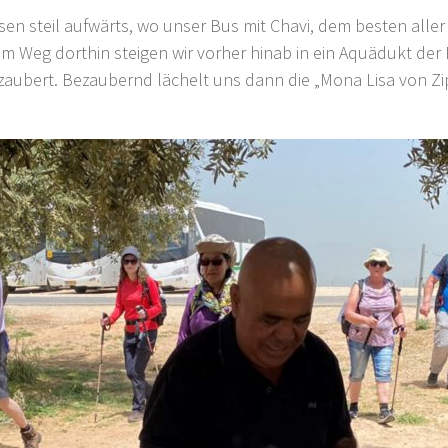
sen steil aufwärts, wo unser Bus mit Chavi, dem besten alle
em Weg dorthin steigen wir vorher hinab in ein Aquädukt der
rzaubert. Bezaubernd lächelt uns dann die „Mona Lisa von Z