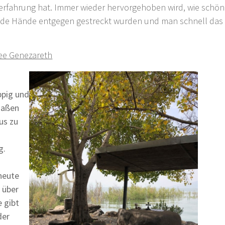
rfahrung hat. Immer wieder hervorgehoben wird, wie schön
ende Hände entgegen gestreckt wurden und man schnell das 
ee Genezareth
ppig und
maßen
us zu
g.
heute
k über
 gibt
der