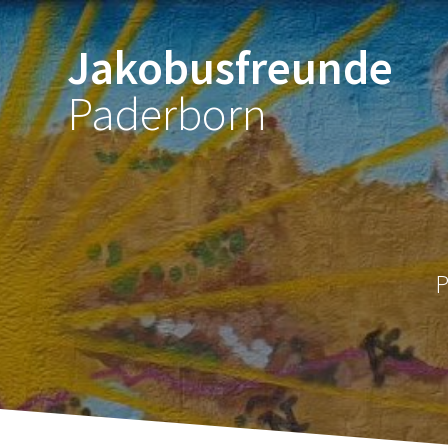
Zum
Inhalt
Jakobusfreunde
springen
Paderborn
P