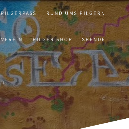
PILGERPASS
RUND UMS PILGERN
 VEREIN
PILGER-SHOP
SPENDE
rn