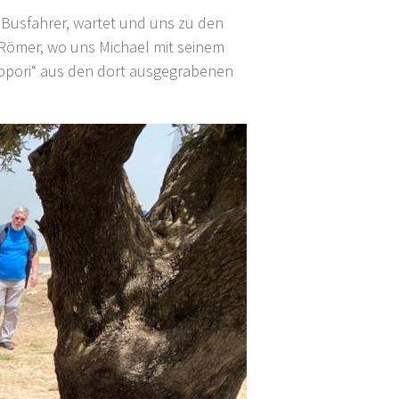
r Busfahrer, wartet und uns zu den
 Römer, wo uns Michael mit seinem
ippori“ aus den dort ausgegrabenen