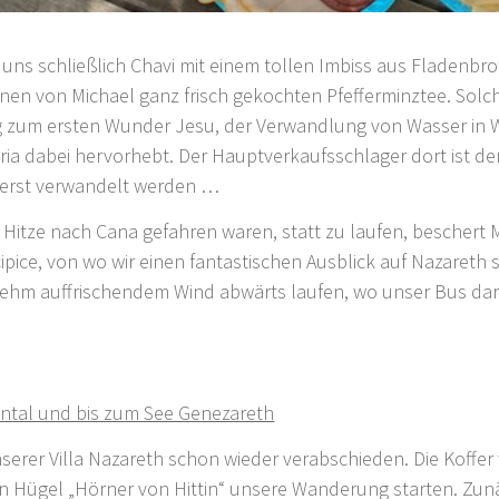
t uns schließlich Chavi mit einem tollen Imbiss aus Fladenb
inen von Michael ganz frisch gekochten Pfefferminztee. Sol
g zum ersten Wunder Jesu, der Verwandlung von Wasser in W
ia dabei hervorhebt. Der Hauptverkaufsschlager dort ist de
t erst verwandelt werden …
n Hitze nach Cana gefahren waren, statt zu laufen, beschert
cipice, von wo wir einen fantastischen Ausblick auf Nazareth
ehm auffrischendem Wind abwärts laufen, wo unser Bus dara
ental und bis zum See Genezareth
erer Villa Nazareth schon wieder verabschieden. Die Koffer
den Hügel „Hörner von Hittin“ unsere Wanderung starten. Zun