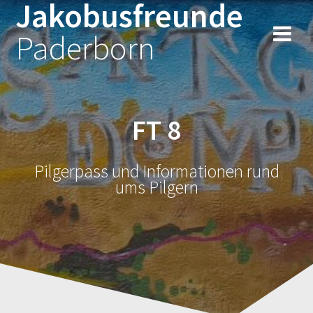
Jakobusfreunde
Zum
Inhalt
Paderborn
springen
FT 8
Pilgerpass und Informationen rund
ums Pilgern