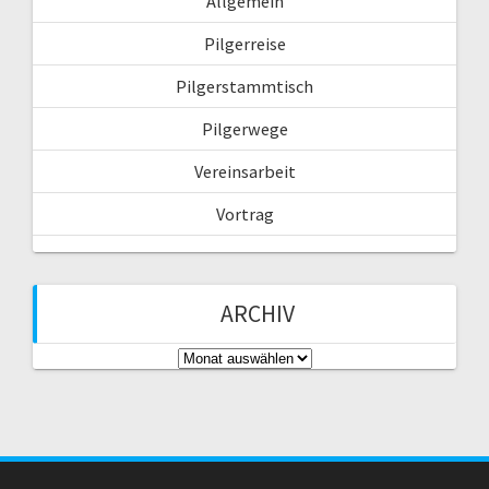
Allgemein
h
:
Pilgerreise
Pilgerstammtisch
Pilgerwege
Vereinsarbeit
Vortrag
ARCHIV
A
r
c
h
i
v