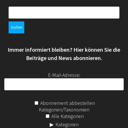
S
u
c
h
e
n
Immer informiert bleiben? Hier können Sie die
n
a
Beiträge und News abonnieren.
c
h
E-Mail-Adresse:
:
Abonnement abbestellen
Kategorien/Taxonomien
Alle Kategorien
Kategorien