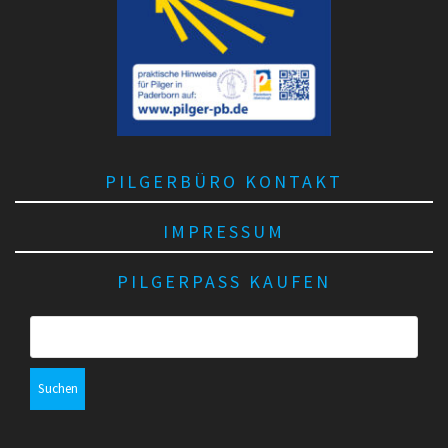
PILGERBÜRO KONTAKT
IMPRESSUM
PILGERPASS KAUFEN
S
u
c
h
e
n