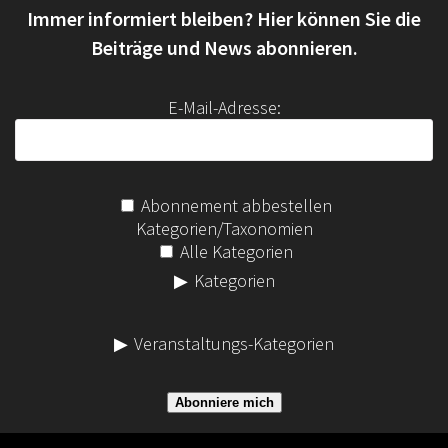
Immer informiert bleiben? Hier können Sie die
n
a
Beiträge und News abonnieren.
c
h
E-Mail-Adresse:
:
Abonnement abbestellen
Kategorien/Taxonomien
Alle Kategorien
Kategorien
Veranstaltungs-Kategorien
Abonniere mich