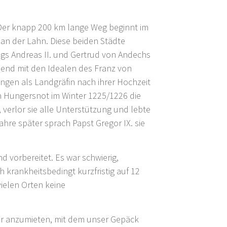
. Der knapp 200 km lange Weg beginnt im
 an der Lahn. Diese beiden Städte
nigs Andreas II. und Gertrud von Andechs
hmend mit den Idealen des Franz von
ungen als Landgräfin nach ihrer Hochzeit
n Hungersnot im Winter 1225/1226 die
verlor sie alle Unterstützung und lebte
Jahre später sprach Papst Gregor IX. sie
d vorbereitet. Es war schwierig,
 krankheitsbedingt kurzfristig auf 12
vielen Orten keine
ter anzumieten, mit dem unser Gepäck