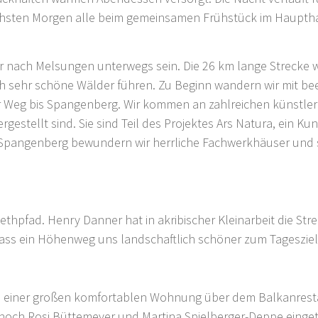
chsten Morgen alle beim gemeinsamen Frühstück im Hauptha
r nach Melsungen unterwegs sein. Die 26 km lange Strecke w
h sehr schöne Wälder führen. Zu Beginn wandern wir mit be
r Weg bis Spangenberg. Wir kommen an zahlreichen künstleri
rgestellt sind. Sie sind Teil des Projektes Ars Natura, ein K
Spangenberg bewundern wir herrliche Fachwerkhäuser und st
ethpfad. Henry Danner hat in akribischer Kleinarbeit die Str
ss ein Höhenweg uns landschaftlich schöner zum Tagesziel 
 in einer großen komfortablen Wohnung über dem Balkanrest
och Rosi Büttemeyer und Martina Spielberger-Deppe eingetro