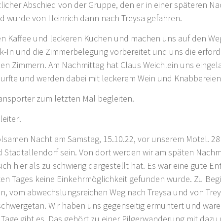
licher Abschied von der Gruppe, den er in einer späteren Nac
und wurde von Heinrich dann nach Treysa gefahren.
ßen Kaffee und leckeren Kuchen und machen uns auf den Weg
ck-In und die Zimmerbelegung vorbereitet und uns die erfo
nen Zimmern. Am Nachmittag hat Claus Weichlein uns eingela
 durfte und werden dabei mit leckerem Wein und Knabbereie
nsporter zum letzten Mal begleiten.
eiter!
holsamen Nacht am Samstag, 15.10.22, vor unserem Motel. 28
d Stadtallendorf sein. Von dort werden wir am späten Nachm
ch hier als zu schwierig dargestellt hat. Es war eine gute E
en Tages keine Einkehrmöglichkeit gefunden wurde. Zu Begi
in, vom abwechslungsreichen Weg nach Treysa und von Treys
schwergetan. Wir haben uns gegenseitig ermuntert und waren f
Tage gibt es. Das gehört zu einer Pilgerwanderung mit dazu