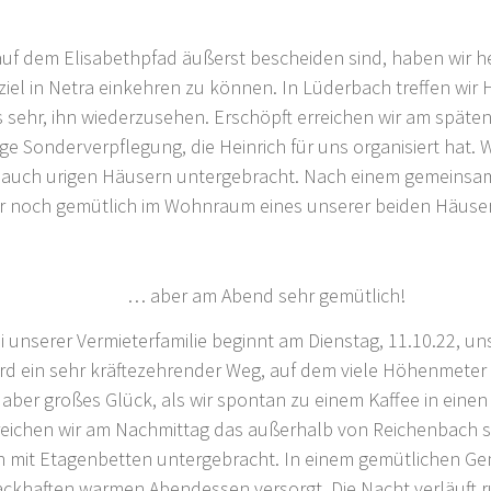
uf dem Elisabethpfad äußerst bescheiden sind, haben wir h
el in Netra einkehren zu können. In Lüderbach treffen wir H
s sehr, ihn wiederzusehen. Erschöpft erreichen wir am spät
e Sonderverpflegung, die Heinrich für uns organisiert hat. W
uch urigen Häusern untergebracht. Nach einem gemeinsamen 
 wir noch gemütlich im Wohnraum eines unserer beiden Häus
aber am Abend sehr gemütlich!
 unserer Vermieterfamilie beginnt am Dienstag, 11.10.22, un
rd ein sehr kräftezehrender Weg, auf dem viele Höhenmeter 
ber großes Glück, als wir spontan zu einem Kaffee in einen
rreichen wir am Nachmittag das außerhalb von Reichenbach 
n mit Etagenbetten untergebracht. In einem gemütlichen G
ckhaften warmen Abendessen versorgt. Die Nacht verläuft r