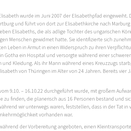
 Elisabeth wurde im Juni 2007 der Elisabethpfad eingeweiht
rtburg und führt von dort zur Elisabethkirche nach Marburg
 Leben Elisabeths, die als adlige Tochter des ungarischen Kö
igen Menschen gewidmet hatte. Sie identifizierte sich zune
ten Leben in Armut in einen Widerspruch zu ihren Verpflicht
 in Gotha ein Hospital und versorgte während einer schwere
 und Kleidung. Als ihr Mann während eines Kreuzzugs starb, 
Elisabeth von Thüringen im Alter von 24 Jahren. Bereits vier 
 vom 9.10. – 16.10.22 durchgeführt wurde, mit großem Aufwan
 zu finden, die planerisch aus 16 Personen bestand und sich
ährend wir unterwegs waren, feststellen, dass in der Tat in 
nkehrmöglichkeit vorhanden war.
g während der Vorbereitung angeboten, einen Kleintranspor