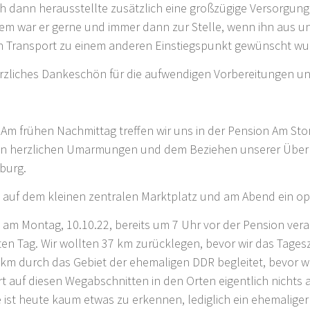
ch dann herausstellte zusätzlich eine großzügige Versorgung
m war er gerne und immer dann zur Stelle, wenn ihn aus unser
in Transport zu einem anderen Einstiegspunkt gewünscht wu
erzliches Dankeschön für die aufwendigen Vorbereitungen un
. Am frühen Nachmittag treffen wir uns in der Pension Am Sto
elen herzlichen Umarmungen und dem Beziehen unserer Übe
burg.
 auf dem kleinen zentralen Marktplatz und am Abend ein op
 am Montag, 10.10.22, bereits um 7 Uhr vor der Pension vera
n Tag. Wir wollten 37 km zurücklegen, bevor wir das Tageszie
 km durch das Gebiet der ehemaligen DDR begleitet, bevor wir
rt auf diesen Wegabschnitten in den Orten eigentlich nicht
 ist heute kaum etwas zu erkennen, lediglich ein ehemalige