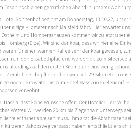
m Essen noch einen gemütlichen Abend in unserer Wohnung
m Hotel Sonnenhof beginnt am Donnerstag, 13.10.22, unser 
ber einige Kilometer nach Malsfeld fährt. Hier erwartet un
n, Ostheim und Hombergshausen kommen wir zuletzt über ein
bis Homberg (Efze). Wir sind dankbar, dass wir hier eine Ein
nd wären für einen warmen Kaffee sehr dankbar gewesen, zu
lassen nun den Elisabethpfad und werden bis zum Silbersee
m uns allerdings auf den ersten Kilometern eine wenig schöne
et. Ziemlich erschöpft erreichen wir nach 29 Kilometern unse
einige noch 2 km weiter bis zum Hotel Hassia in Frielendorf. 
endessen verwöhnt.
l Hassia lässt keine Wünsche offen. Der Hotelier Herr Wilh
isches Wetter. Wir werden 20 km bis Ziegenhain unterwegs sei
ilienfeier früher abreisen muss. Ihm sitzt die Abfahrtszeit se
en kürzeren Jakobsweg verpasst haben, entschließt er sich,