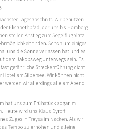
.
nächster Tagesabschnitt. Wir benutzen
s der Elisabethpfad, der uns bis Homberg
en steilen Anstieg zum Segelflugplatz
kehrmöglichkeit finden. Schon um einiges
mal uns die Sonne verlassen hat und es
 auf dem Jakobsweg unterwegs sein. Es
 fast gefährliche Streckenführung dicht
r Hotel am Silbersee. Wir können nicht
Hier werden wir allerdings alle am Abend
elm hat uns zum Frühstück sogar im
n. Heute wird uns Klaus Dyroff
ines Zuges in Treysa im Nacken. Als wir
 das Tempo zu erhöhen und alleine