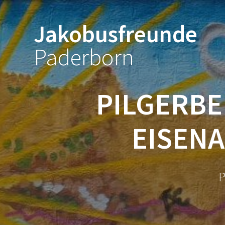
Zum
Inhalt
Jakobusfreunde
springen
Paderborn
PILGERBE
EISEN
P