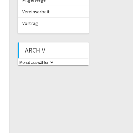
Vereinsarbeit
Vortrag
ARCHIV
A
r
c
h
i
v