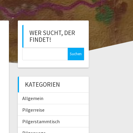
WER SUCHT, DER
FINDET!
S
u
c
h
e
KATEGORIEN
n
n
Allgemein
a
c
Pilgerreise
h
:
Pilgerstammtisch
Pilgerwege