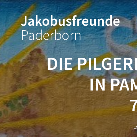
Zum
Inhalt
Jakobusfreunde
springen
Paderborn
DIE PILGE
IN P
P