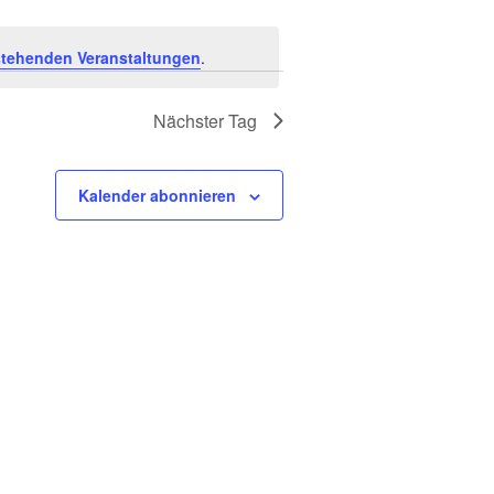
a
n
tehenden Veranstaltungen
.
s
Nächster Tag
t
Kalender abonnieren
a
l
t
u
n
g