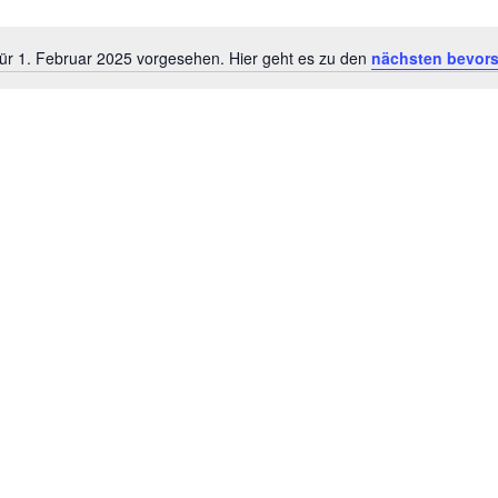
für 1. Februar 2025 vorgesehen. Hier geht es zu den
nächsten bevors
H
i
n
w
e
i
s