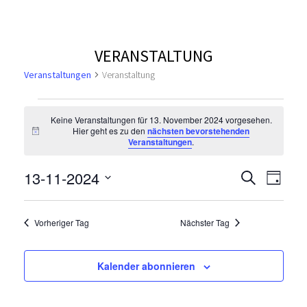
VERANSTALTUNG
Veranstaltungen
Veranstaltung
V
Keine Veranstaltungen für 13. November 2024 vorgesehen.
Hier geht es zu den
nächsten bevorstehenden
e
H
Veranstaltungen
.
i
n
r
w
V
V
13-11-2024
S
e
T
u
i
a
e
D
a
e
s
c
a
g
r
h
n
Vorheriger Tag
Nächster Tag
t
r
e
a
u
s
n
m
a
Kalender abonnieren
s
w
t
n
ä
t
h