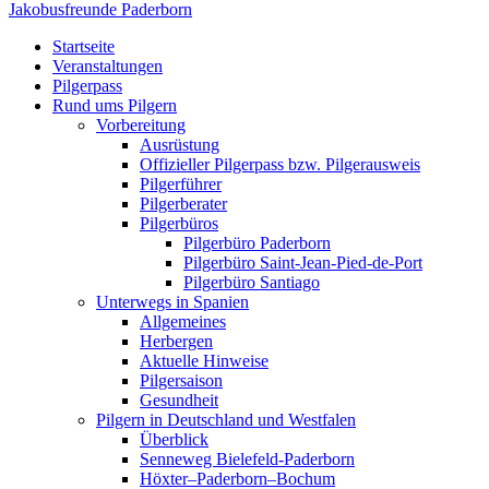
Jakobusfreunde
Paderborn
Zum Inhalt springen
Startseite
Veranstaltungen
Veranstaltungen
Pilgerpass
Rund ums Pilgern
Vorbereitung
Ausrüstung
Offizieller Pilgerpass bzw. Pilgerausweis
Pilgerführer
Pilgerberater
Pilgerbüros
10 Veranstaltungen gefunden.
Pilgerbüro Paderborn
Pilgerbüro Saint-Jean-Pied-de-Port
Pilgerbüro Santiago
Unterwegs in Spanien
Allgemeines
Herbergen
Aktuelle Hinweise
Pilgersaison
Gesundheit
Pilgern in Deutschland und Westfalen
Überblick
Senneweg Bielefeld-Paderborn
Höxter–Paderborn–Bochum