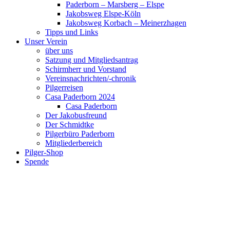
Paderborn – Marsberg – Elspe
Jakobsweg Elspe-Köln
Jakobsweg Korbach – Meinerzhagen
Tipps und Links
Unser Verein
über uns
Satzung und Mitgliedsantrag
Schirmherr und Vorstand
Vereinsnachrichten/-chronik
Pilgerreisen
Casa Paderborn 2024
Casa Paderborn
Der Jakobusfreund
Der Schmidtke
Pilgerbüro Paderborn
Mitgliederbereich
Pilger-Shop
Spende