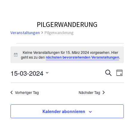
PILGERWANDERUNG
Veranstaltungen
Pilgerwanderung
V
Keine Veranstaltungen für 15. März 2024 vorgesehen. Hier
H
geht es zu den
nächsten bevorstehenden Veranstaltungen
.
e
i
n
V
r
V
15-03-2024
w
S
T
e
u
e
D
i
a
e
a
c
s
a
g
r
h
Vorheriger Tag
Nächster Tag
t
r
n
e
a
u
n
m
a
s
Kalender abonnieren
s
w
n
ä
t
t
h
a