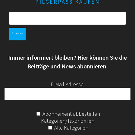
PILGERPASS KAUFEN
N
u
1
a
S
v
c
5
u
i
c
h
.
h
g
e
a
e
M
n
t
Immer informiert bleiben? Hier können Sie die
n
u
ä
i
a
Beiträge und News abonnieren.
c
o
n
r
h
n
E-Mail-Adresse:
:
d
z
A
2
n
0
Abonnement abbestellen
Kategorien/Taxonomien
s
2
Alle Kategorien