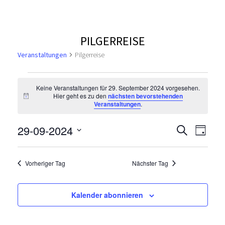
PILGERREISE
Veranstaltungen
Pilgerreise
V
Keine Veranstaltungen für 29. September 2024 vorgesehen.
Hier geht es zu den
nächsten bevorstehenden
e
H
Veranstaltungen
.
i
n
r
w
V
V
29-09-2024
S
e
T
u
i
a
e
D
a
e
s
c
a
g
r
h
n
Vorheriger Tag
Nächster Tag
t
r
e
a
u
s
n
m
a
Kalender abonnieren
s
w
t
n
ä
t
h